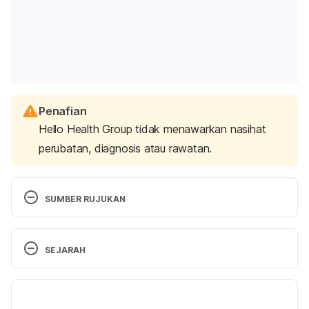
Penafian
Hello Health Group tidak menawarkan nasihat
perubatan, diagnosis atau rawatan.
SUMBER RUJUKAN
Foods and Drinks to Avoid or Limit. 
SEJARAH
https://www.cdc.gov/infant-toddler-
nutrition/foods-and-drinks/foods-and-drinks-to-
Versi Terbaru
avoid-or-limit.html#. Accessed on April 22, 2025.
22/04/2025