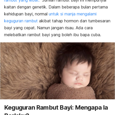
rambut yang lebat.
Jumlah rambut bayi ini mempunyai
kaitan dengan genetik.
Dalam beberapa bulan pertama
kehidupan bayi, normal
untuk si manja mengalami
keguguran rambut
akibat tahap hormon dan tumbesaran
bayi yang cepat.
Namun jangan risau. Ada cara
melebatkan rambut bayi yang boleh ibu bapa cuba.
Keguguran Rambut Bayi: Mengapa Ia