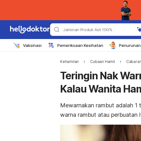
Jaminan Produk Asli 100%
Vaksinasi
Pemeriksaan Kesihatan
Penurunan 
Kehamilan
Cubaan Hamil
Cabaran
Teringin Nak War
Kalau Wanita Ham
Mewarnakan rambut adalah 1 tr
warna rambut atau perbuatan 