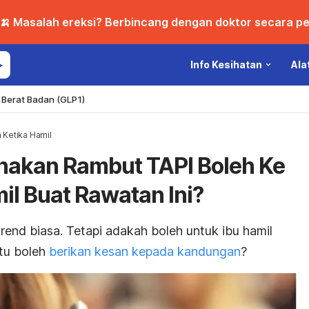
🍌 Masalah ereksi? Berbincang dengan doktor secara per
Info Kesihatan
Ala
Berat Badan (GLP1)
 Ketika Hamil
nakan Rambut TAPI Boleh Ke
il Buat Rawatan Ini?
end biasa. Tetapi adakah boleh untuk ibu hamil
itu boleh
berikan kesan kepada kandungan
?