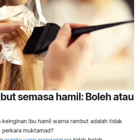
ut semasa hamil: Boleh atau
einginan ibu hamil warna rambut adalah tidak
 1 perkara muktamad?
wa
wanita yang mengandung
tidak boleh