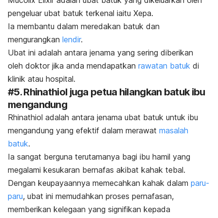
Mucolix Elixir adalah ubat batuk yang dikeluarkan oleh
pengeluar ubat batuk terkenal iaitu Xepa.
I
a membantu dalam meredakan batuk dan
mengurangkan
lendir
.
Ubat ini adalah antara jenama yang sering diberikan
oleh doktor jika anda mendapatkan
rawatan batuk
di
klinik atau hospital.
#5. Rhinathiol juga petua hilangkan batuk ibu
mengandung
Rhinathiol adalah antara jenama ubat batuk untuk ibu
mengandung yang efektif dalam merawat
masalah
batuk
.
Ia sangat berguna terutamanya bagi ibu hamil yang
megalami kesukaran bernafas akibat kahak tebal.
Dengan keupayaannya memecahkan kahak dalam
paru-
paru
, ubat ini memudahkan proses pernafasan,
memberikan kelegaan yang signifikan kepada