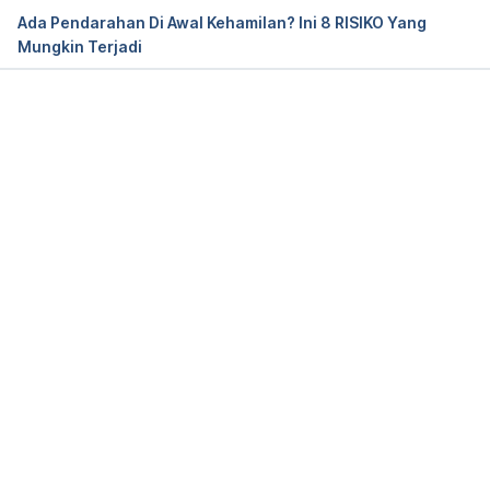
November 23, 2023.
Ada Pendarahan Di Awal Kehamilan? Ini 8 RISIKO Yang
Mungkin Terjadi
Cough and Cold During Pregnancy. 
https://americanpregnancy.org/healthy-
pregnancy/pregnancy-complications/cough-cold-
during-pregnancy/
. Diakses pada November 23, 
Loading...
2023.
Drugs and medicines in pregnancy. 
https://www.tommys.org/pregnancy-
information/im-pregnant/drugs-and-medicine-in-
pregnancy
. Diakses pada November 23, 2023.