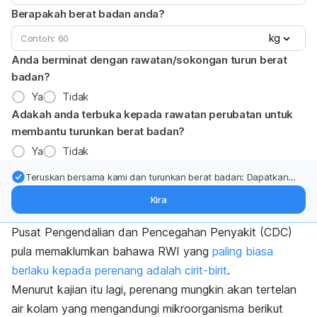
Berapakah berat badan anda?
kg
Anda berminat dengan rawatan/sokongan turun berat
badan?
Ya
Tidak
Adakah anda terbuka kepada rawatan perubatan untuk
membantu turunkan berat badan?
Ya
Tidak
Teruskan bersama kami dan turunkan berat badan: Dapatkan
kemas kini pakar tentang rawatan & sokongan penurunan berat
Kira
badan terus ke (peti masuk > inbox) anda.
Pusat Pengendalian dan Pencegahan Penyakit (CDC)
pula memaklumkan bahawa RWI yang
paling biasa
berlaku kepada perenang adalah cirit-birit
.
Menurut kajian itu lagi, perenang mungkin akan tertelan
air kolam yang mengandungi mikroorganisma berikut