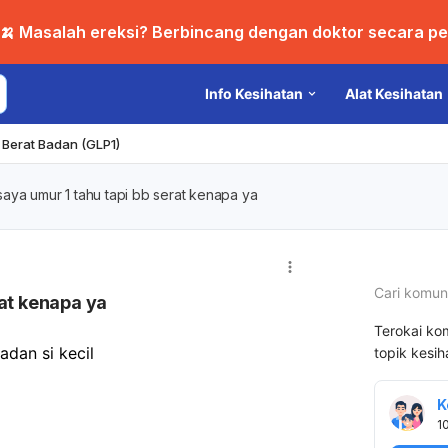
🍌 Masalah ereksi? Berbincang dengan doktor secara per
Info Kesihatan
Alat Kesihatan
Berat Badan (GLP1)
aya umur 1 tahu tapi bb serat kenapa ya
Cari komun
rat kenapa ya
Terokai ko
dan si kecil
topik kesi
K
1