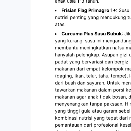
anak usia 1-3 tahun.
Frisian Flag Primagro 1+
: Susu
nutrisi penting yang mendukung 
atas.
Curcuma Plus Susu Bubuk
: J
yang kurang, susu ini mengandung
membantu meningkatkan nafsu mak
hanyalah pelengkap. Asupan gizi 
padat yang bervariasi dan bergiz
makanan dari empat kelompok mak
(daging, ikan, telur, tahu, tempe),
dari buah dan sayuran. Untuk men
tawarkan makanan dalam porsi kec
makanan agar anak tidak bosan, 
menyenangkan tanpa paksaan. Hin
yang tinggi gula atau garam seb
kombinasi nutrisi yang tepat dari
pemantauan dari profesional keseh