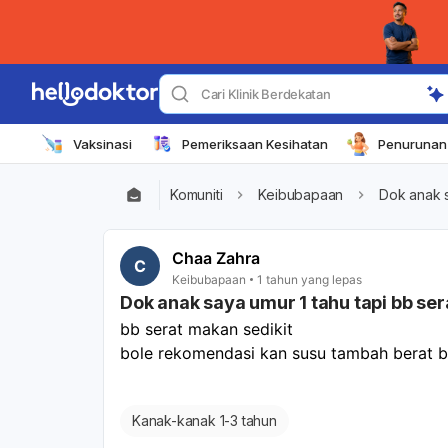
Cari Klinik Berdekatan
Vaksinasi
Pemeriksaan Kesihatan
Penurunan 
Komuniti
Keibubapaan
Dok anak s
Chaa Zahra
C
Keibubapaan
1 tahun yang lepas
Dok anak saya umur 1 tahu tapi bb se
bb serat makan sedikit 
bole rekomendasi kan susu tambah berat ba
Kanak-kanak 1-3 tahun