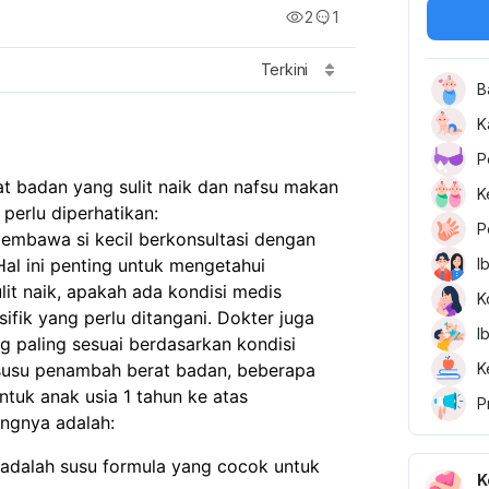
2
1
Terkini
B
K
P
at badan yang sulit naik dan nafsu makan
K
perlu diperhatikan:
P
embawa si kecil berkonsultasi dengan
 Hal ini penting untuk mengetahui
I
it naik, apakah ada kondisi medis
K
sifik yang perlu ditangani. Dokter juga
I
 paling sesuai berdasarkan kondisi
susu penambah berat badan, beberapa
K
ntuk anak usia 1 tahun ke atas
P
ingnya adalah:
i adalah susu formula yang cocok untuk
K