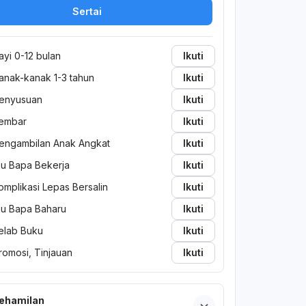
Sertai
ayi 0-12 bulan
Ikuti
anak-kanak 1-3 tahun
Ikuti
enyusuan
Ikuti
embar
Ikuti
engambilan Anak Angkat
Ikuti
bu Bapa Bekerja
Ikuti
omplikasi Lepas Bersalin
Ikuti
bu Bapa Baharu
Ikuti
elab Buku
Ikuti
romosi, Tinjauan
Ikuti
ehamilan