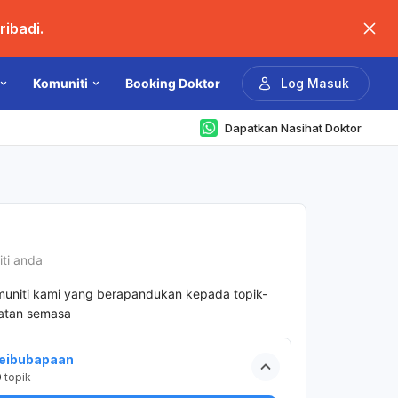
ibadi.
Komuniti
Booking Doktor
Log Masuk
Dapatkan Nasihat Doktor
iti anda
muniti kami yang berapandukan kepada topik-
hatan semasa
eibubapaan
0
topik