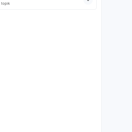
2
topik