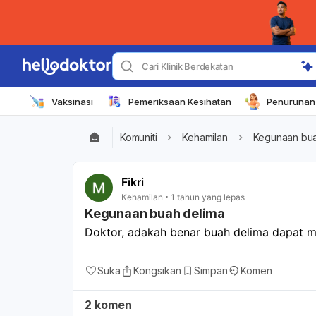
Cari Klinik Berdekatan
Vaksinasi
Pemeriksaan Kesihatan
Penurunan 
Komuniti
Kehamilan
Kegunaan bua
Fikri
Kehamilan
1 tahun yang lepas
Kegunaan buah delima
Doktor, adakah benar buah delima dapat me
Suka
Kongsikan
Simpan
Komen
2 komen