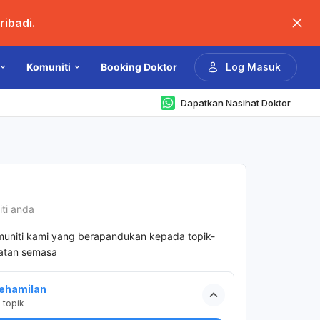
ibadi.
Komuniti
Booking Doktor
Log Masuk
Dapatkan Nasihat Doktor
iti anda
muniti kami yang berapandukan kepada topik-
hatan semasa
ehamilan
2
topik