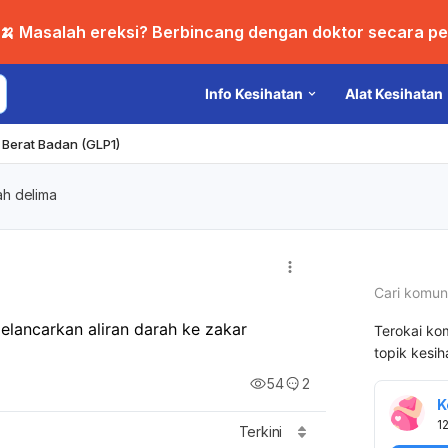
🍌 Masalah ereksi? Berbincang dengan doktor secara per
Info Kesihatan
Alat Kesihatan
Berat Badan (GLP1)
h delima
Cari komun
lancarkan aliran darah ke zakar
Terokai ko
topik kesi
54
2
K
1
Terkini