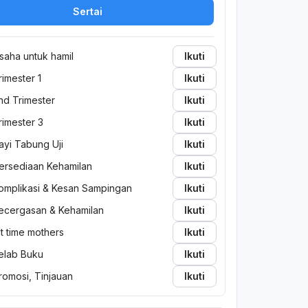
Sertai
saha untuk hamil
Ikuti
rimester 1
Ikuti
nd Trimester
Ikuti
rimester 3
Ikuti
ayi Tabung Uji
Ikuti
ersediaan Kehamilan
Ikuti
omplikasi & Kesan Sampingan
Ikuti
ecergasan & Kehamilan
Ikuti
st time mothers
Ikuti
elab Buku
Ikuti
romosi, Tinjauan
Ikuti