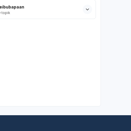
eibubapaan
0
topik