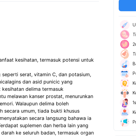
U
T
2
T
nfaat kesihatan, termasuk potensi untuk
B
P
seperti serat, vitamin C, dan potasium,
icalagins dan asid punicic yang
K
 kesihatan delima termasuk
K
u melawan kanser prostat, menurunkan
1
emori. Walaupun delima boleh
h secara umum, tiada bukti khusus
K
 menyatakan secara langsung bahawa ia
P
Terdapat suplemen dan herba lain yang
n darah ke seluruh badan, termasuk organ