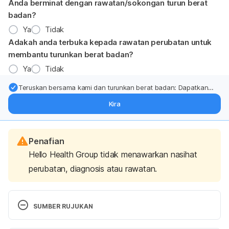
Anda berminat dengan rawatan/sokongan turun berat
badan?
Ya
Tidak
Adakah anda terbuka kepada rawatan perubatan untuk
membantu turunkan berat badan?
Ya
Tidak
Teruskan bersama kami dan turunkan berat badan: Dapatkan
kemas kini pakar tentang rawatan & sokongan penurunan berat
Kira
badan terus ke (peti masuk > inbox) anda.
Penafian
Hello Health Group tidak menawarkan nasihat
perubatan, diagnosis atau rawatan.
SUMBER RUJUKAN
FAQ Nipah Virus (NiV) Infection. 