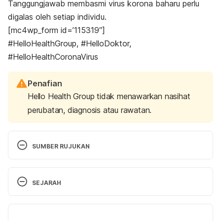
Tanggungjawab membasmi virus korona baharu perlu
digalas oleh setiap individu.
[mc4wp_form id=’115319″]
#HelloHealthGroup, #HelloDoktor,
#HelloHealthCoronaVirus
Penafian
Hello Health Group tidak menawarkan nasihat
perubatan, diagnosis atau rawatan.
SUMBER RUJUKAN
Prosedur operasi standard pembukaan semula 
SEJARAH
ekonomi. (
http://covid-19.moh.gov.my/faqsop/sop-
pembukaan-ekonomi-kemaskini-03-jun-2020/SOP-
Versi Terbaru
All-PKPB-.pdf
). Diakses pada 11 Jun 2020.