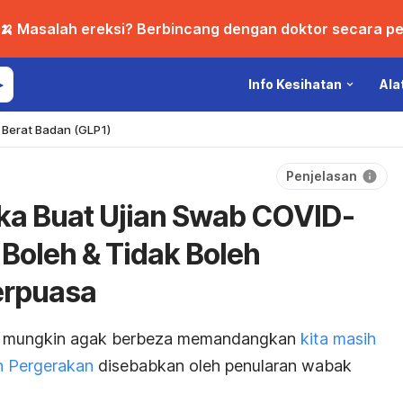
🍌 Masalah ereksi? Berbincang dengan doktor secara per
Info Kesihatan
Ala
Berat Badan (GLP1)
Penjelasan
ika Buat Ujian Swab COVID-
a Boleh & Tidak Boleh
erpuasa
ni mungkin agak berbeza memandangkan
kita masih
an Pergerakan
disebabkan oleh penularan wabak