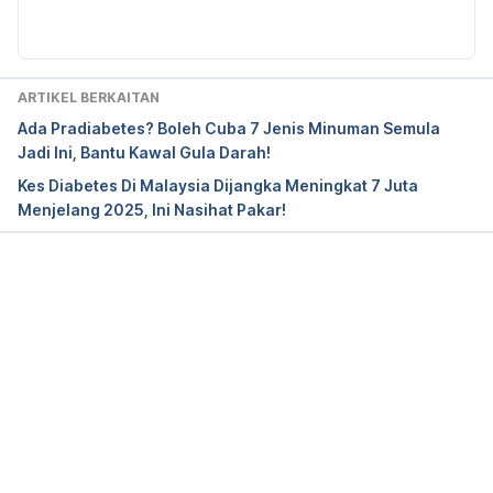
Diperbaharui oleh: 
Muhammad Wa'iz
https://www.diabetesselfmanagement.com/managi
ng-diabetes/treatment-approaches/type-2-
diabetes-and-insulin/ Accessed on Nov 26, 2018.
ARTIKEL BERKAITAN
Ada Pradiabetes? Boleh Cuba 7 Jenis Minuman Semula
Jadi Ini, Bantu Kawal Gula Darah!
Kes Diabetes Di Malaysia Dijangka Meningkat 7 Juta
Menjelang 2025, Ini Nasihat Pakar!
Loading...