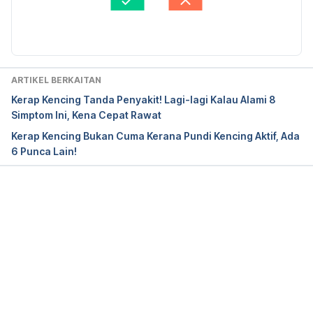
3-urination–frequent-urination
Diperbaharui oleh: 
Nurul Nazrah Nazarudin
https://patient.info/forums/discuss/how-to-cure-
frequent-urination-due-to-masturbation–657720
ARTIKEL BERKAITAN
https://www.icliniq.com/qa/urge-to-urinate/can-
Kerap Kencing Tanda Penyakit! Lagi-lagi Kalau Alami 8
frequent-masturbation-cause-problems-while-
Simptom Ini, Kena Cepat Rawat
urinating
Kerap Kencing Bukan Cuma Kerana Pundi Kencing Aktif, Ada
6 Punca Lain!
Loading...