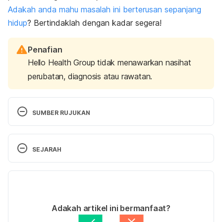
Adakah anda mahu masalah ini berterusan sepanjang
hidup
? Bertindaklah dengan kadar segera!
Penafian
Hello Health Group tidak menawarkan nasihat
perubatan, diagnosis atau rawatan.
SUMBER RUJUKAN
https://www.nafc.org/bhealth-blog/i-constantly-
SEJARAH
have-to-pee-whats-wrong-with-me
Versi Terbaru
https://health.clevelandclinic.org/what-your-
bladder-is-trying-to-tell-you-about-your-health-2/
16/07/2021
Ditulis oleh 
Ahmad Farid
Adakah artikel ini bermanfaat?
https://my.clevelandclinic.org/health/diseases/1553
Disemak secara perubatan oleh 
Dr. Joseph Tan