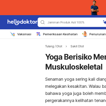
Jaminan Produk Asli 100%
Vaksinasi
Pemeriksaan Kesihatan
Penurunan 
Tulang / Otot
Sakit Otot
Yoga Berisiko M
Muskuloskeletal
Senaman yoga sering kali dian
melegakan kesakitan. Walau b
bahawa yoga juga boleh membe
pergerakannya kelihatan tenan