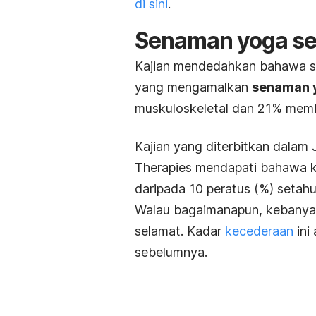
di sini
.
Senaman yoga seb
Kajian mendedahkan bahawa set
yang mengamalkan
senaman 
muskuloskeletal dan 21% memb
Kajian yang diterbitkan dalam
Therapies
mendapati bahawa ke
daripada 10 peratus (%) setahu
Walau bagaimanapun, kebanyak
selamat. Kadar
kecederaan
ini
sebelumnya.