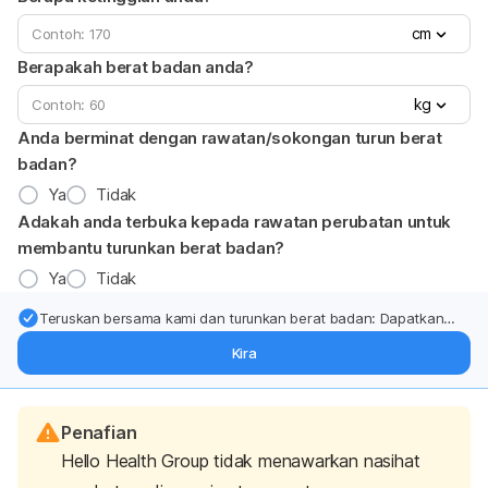
cm
Berapakah berat badan anda?
kg
Anda berminat dengan rawatan/sokongan turun berat
badan?
Ya
Tidak
Adakah anda terbuka kepada rawatan perubatan untuk
membantu turunkan berat badan?
Ya
Tidak
Teruskan bersama kami dan turunkan berat badan: Dapatkan
kemas kini pakar tentang rawatan & sokongan penurunan berat
Kira
badan terus ke (peti masuk > inbox) anda.
Penafian
Hello Health Group tidak menawarkan nasihat