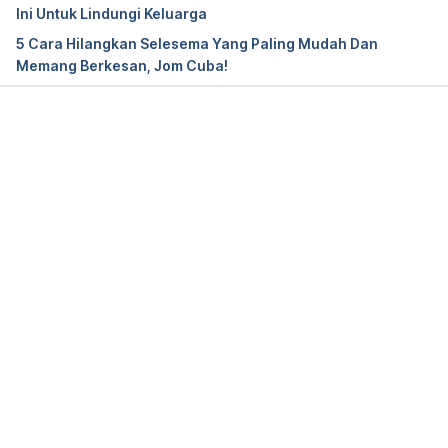
stories/natural-cold-flu-remedies-world, Accessed 
Ini Untuk Lindungi Keluarga
Jul 5 2022.
5 Cara Hilangkan Selesema Yang Paling Mudah Dan
Memang Berkesan, Jom Cuba!
9 natural cold and flu remedies, 
https://www.piedmont.org/living-better/9-natural-
cold-and-flu-remedies, Accessed Jul 5 2022.
Loading...
6 natural cold remedies to try this winter, 
https://thrive.kaiserpermanente.org/thrive-
together/live-well/6-natural-cold-remedies-try-this-
winter, Accessed Jul 5 2022.