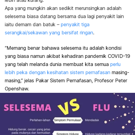
lebih atau kurang.
Apa yang mungkin akan sedikit merunsingkan adalah
selesema biasa datang bersama dua lagi penyakit lain
iaitu demam dan batuk –
penyakit tiga
serangkai/sekawan yang bersifat ringan
.
“Memang benar bahawa selesema itu adalah kondisi
yang biasa namun akibat kehadiran pandemik COVID-19
yang telah melanda dunia membuat kita semua
perlu
lebih peka dengan kesihatan sistem pernafasan
masing-
masing,” jelas Pakar Sistem Pernafasan, Profesor Peter
Openshaw.