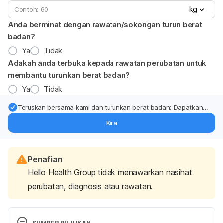
kg
Anda berminat dengan rawatan/sokongan turun berat
badan?
Ya
Tidak
Adakah anda terbuka kepada rawatan perubatan untuk
membantu turunkan berat badan?
Ya
Tidak
Teruskan bersama kami dan turunkan berat badan: Dapatkan
kemas kini pakar tentang rawatan & sokongan penurunan berat
Kira
badan terus ke (peti masuk > inbox) anda.
Penafian
Hello Health Group tidak menawarkan nasihat
perubatan, diagnosis atau rawatan.
SUMBER RUJUKAN