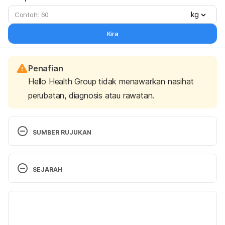
kg
Kira
Penafian
Hello Health Group tidak menawarkan nasihat
perubatan, diagnosis atau rawatan.
SUMBER RUJUKAN
https://www.mayoclinic.org/healthy-
SEJARAH
lifestyle/nutrition-and-healthy-eating/expert-
answers/high-protein-diets/faq-20058207
Versi Terbaru
https://www.helpguide.org/articles/healthy-
13/01/2022
eating/choosing-healthy-protein.htm