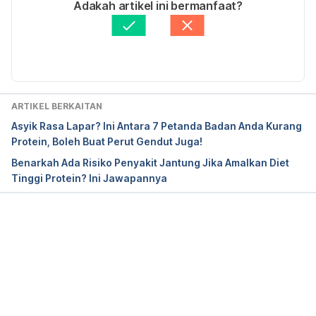
Ditulis oleh 
Ahmad Farid
Adakah artikel ini bermanfaat?
Disemak secara perubatan oleh 
Dr. Joseph Tan
https://www.health.harvard.edu/nutrition/when-it-
Diperbaharui oleh: 
Asyikin Md Isa
comes-to-protein-how-much-is-too-much
https://www.hsph.harvard.edu/nutritionsource/what
-should-you-eat/protein/
ARTIKEL BERKAITAN
Asyik Rasa Lapar? Ini Antara 7 Petanda Badan Anda Kurang
https://tbrhsc.net/nutrition-articles-whats-beef-
Protein, Boleh Buat Perut Gendut Juga!
high-protein-diets/
Benarkah Ada Risiko Penyakit Jantung Jika Amalkan Diet
Tinggi Protein? Ini Jawapannya
Loading...