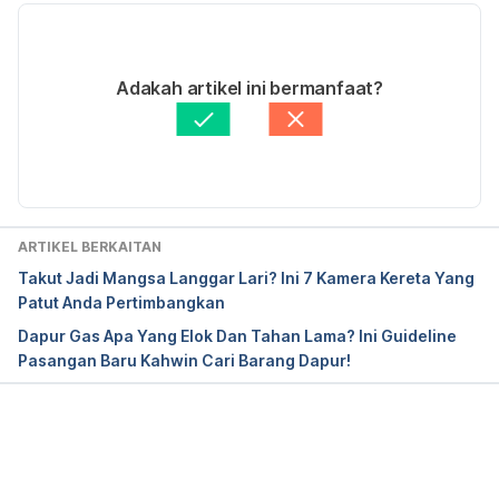
10/05/2023
Ditulis oleh 
Muhamad Firdaus Rahim
Adakah artikel ini bermanfaat?
Disemak secara perubatan oleh 
Dr. Aisyah Syahira 
Abdul Hamid
Diperbaharui oleh: 
Muhammad Wa'iz
ARTIKEL BERKAITAN
Takut Jadi Mangsa Langgar Lari? Ini 7 Kamera Kereta Yang
Patut Anda Pertimbangkan
Dapur Gas Apa Yang Elok Dan Tahan Lama? Ini Guideline
Pasangan Baru Kahwin Cari Barang Dapur!
Loading...