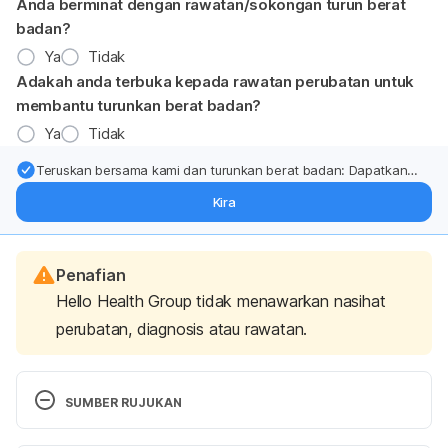
Anda berminat dengan rawatan/sokongan turun berat
badan?
Ya
Tidak
Adakah anda terbuka kepada rawatan perubatan untuk
membantu turunkan berat badan?
Ya
Tidak
Teruskan bersama kami dan turunkan berat badan: Dapatkan
kemas kini pakar tentang rawatan & sokongan penurunan berat
Kira
badan terus ke (peti masuk > inbox) anda.
Penafian
Hello Health Group tidak menawarkan nasihat
perubatan, diagnosis atau rawatan.
SUMBER RUJUKAN
Learn How to Sharpen Knives at Home. 