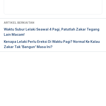
Diperbaharui oleh: 
Muhammad Wa'iz
eases/16294-hydrocele. Diakses pada Oktober 17, 
2023.
What Is A 
ARTIKEL BERKAITAN
Hydrocele? https://www.childrenshospital.org/condi
Waktu Subur Lelaki Seawal 4 Pagi, Patutlah Zakar Tegang
tions/hydrocele. Diakses pada Oktober 17, 2023.
Lain Macam!
Kenapa Lelaki Perlu Ereksi Di Waktu Pagi? Normal Ke Kalau
Hydrocele. https://www.mountsinai.org/health-
Zakar Tak 'Bangun' Masa Ini?
library/diseases-conditions/hydrocele. Diakses 
pada Oktober 17, 2023.
Loading...