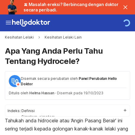
🍌 Masalah ereksi? Berbincang dengan doktor
secara peribadi.
Kesihatan Lelaki
Kesihatan Lelaki Lain
Apa Yang Anda Perlu Tahu
Tentang Hydrocele?
Disemak secara perubatan oleh
Panel Perubatan Hello
Doktor
Ditulis oleh
Helma Hassan
·
Disemak pada 19/10/2023
Indeks:
Definisi
Simptom-simptom
Tahukah anda hidrocele atau ‘Angin Pasang Berair’ ini
Punca
sering terjadi kepada golongan kanak-kanak lelaki yang
Faktor-faktor risiko
Diagnosis dan rawatan