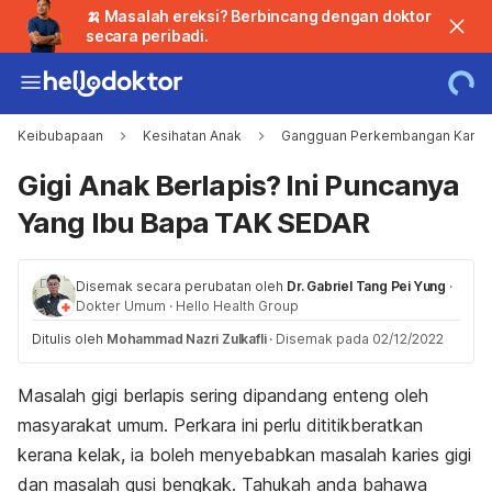
🍌 Masalah ereksi? Berbincang dengan doktor
secara peribadi.
Keibubapaan
Kesihatan Anak
Gangguan Perkembangan Kanak
Gigi Anak Berlapis? Ini Puncanya
Yang Ibu Bapa TAK SEDAR
Disemak secara perubatan oleh
Dr. Gabriel Tang Pei Yung
·
Dokter Umum
·
Hello Health Group
Ditulis oleh
Mohammad Nazri Zulkafli
·
Disemak pada 02/12/2022
Masalah gigi berlapis sering dipandang enteng oleh
masyarakat umum. Perkara ini perlu dititikberatkan
kerana kelak, ia boleh menyebabkan masalah karies gigi
dan masalah gusi bengkak.
Tahukah anda bahawa