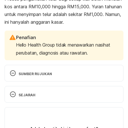
kos antara RM10,000 hingga RM15,000. Yuran tahunan
untuk menyimpan telur adalah sekitar RM1,000. Namun,
ini hanyalah anggaran kasar.
Penafian
Hello Health Group tidak menawarkan nasihat
perubatan, diagnosis atau rawatan.
SUMBER RUJUKAN
Egg freezing. 
SEJARAH
https://www.hfea.gov.uk/treatments/fertility-
preservation/egg-freezing
  / Diakses pada April 21, 
Versi Terbaru
2025.
27/08/2025
Egg Freezing. 
https://www.uclahealth.org/medical-
Ditulis oleh 
Asyikin Md Isa