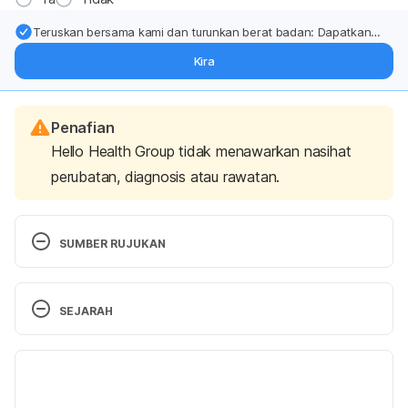
Teruskan bersama kami dan turunkan berat badan: Dapatkan
kemas kini pakar tentang rawatan & sokongan penurunan berat
Kira
badan terus ke (peti masuk > inbox) anda.
Penafian
Hello Health Group tidak menawarkan nasihat
perubatan, diagnosis atau rawatan.
SUMBER RUJUKAN
Body Odor, 
SEJARAH
https://my.clevelandclinic.org/health/symptoms/178
65-body-odor, Accessed Mar 30 2023.
Versi Terbaru
Are Deodorant and Antiperspirant the Same Thing?, 
25/11/2024