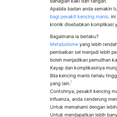
bahagian kaki dan tangan.
Apabila badan anda semakin t
bagi
pesakit kencing manis
,
in
kronik disebabkan komplikasi 
Bagaimana ia berlaku?
Metabolisme
yang lebih renda
pembaikan sel menjadi lebih pe
boleh menjadikan pemulihan k
Kayap dan komplikasinya mungki
Bila kencing manis terlalu tingg
1
yang lain
.
Contohnya,
pesakit kencing m
influenza, anda cenderung men
Untuk memahami dengan lebih l
Untuk mendapatkan lebih banya