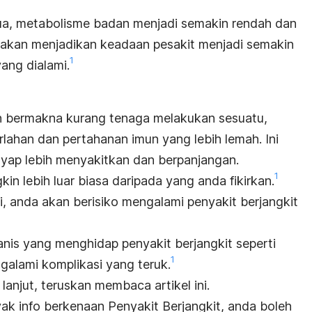
ua, metabolisme badan menjadi semakin rendah dan
i akan menjadikan keadaan pesakit menjadi semakin
1
yang dialami
.
h bermakna kurang tenaga melakukan sesuatu,
rlahan dan pertahanan imun yang lebih lemah. Ini
ayap lebih menyakitkan dan berpanjangan.
1
n lebih luar biasa daripada yang anda fikirkan
.
i,
anda akan berisiko mengalami penyakit berjangkit
anis
yang menghidap penyakit berjangkit seperti
1
galami komplikasi yang teruk
.
anjut, teruskan membaca artikel ini.
k info berkenaan Penyakit Berjangkit, anda boleh