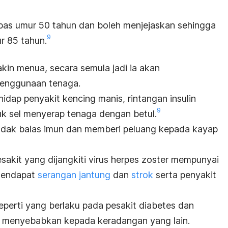
lepas umur 50 tahun dan boleh menjejaskan sehingga
9
r 85 tahun
.
kin menua, secara semula jadi ia akan
penggunaan tenaga.
dap penyakit kencing manis, rintangan insulin
9
uk sel menyerap tenaga dengan betul
.
indak balas imun dan memberi peluang kepada kayap
akit yang dijangkiti virus herpes zoster mempunyai
 mendapat
serangan jantung
dan
strok
serta penyakit
eperti yang berlaku pada pesakit diabetes dan
menyebabkan kepada keradangan yang lain.