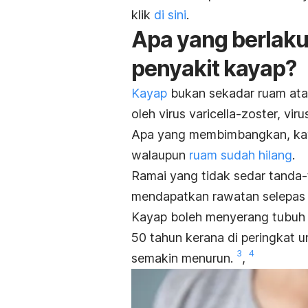
klik
di sini
.
Apa yang berlaku
penyakit kayap?
Kayap
bukan sekadar ruam ata
oleh virus varicella-zoster, v
Apa yang membimbangkan, kay
walaupun
ruam sudah hilang
.
Ramai yang tidak sedar tanda-
mendapatkan rawatan selepas 
Kayap boleh menyerang tubuh 
50 tahun kerana di peringkat 
3
4
semakin menurun.
,