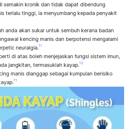
i semakin kronik dan tidak dapat dibendung
 terlalu tinggi
, ia menyumbang kepada penyakit
uh anda akan sukar untuk sembuh kerana badan
ngawal kencing manis dan berpotensi mengalami
11
erpetic neuralgia
.
rti di atas boleh menjejaskan fungsi sistem imun,
12
da jangkitan, termasuklah kayap
.
ncing manis
dianggap sebagai kumpulan berisiko
11
kayap
.