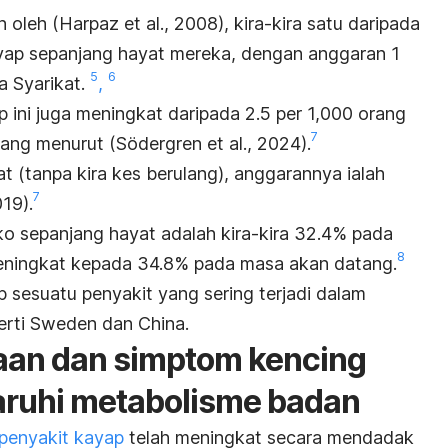
oleh (Harpaz et al., 2008), kira-kira satu daripada
yap sepanjang hayat mereka, dengan anggaran 1
5
6
a Syarikat
.
,
 ini juga meningkat daripada 2.5 per 1,000 orang
7
ang menurut (Södergren et al., 2024).
yat (tanpa kira kes berulang), anggarannya ialah
7
19).
siko sepanjang hayat adalah kira-kira 32.4% pada
8
meningkat kepada 34.8% pada masa akan datang.
 sesuatu penyakit yang sering terjadi dalam
erti Sweden dan China.
aan dan
simptom kencing
uhi metabolisme badan
penyakit kayap
telah meningkat secara mendadak