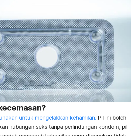
f kecemasan?
unakan untuk mengelakkan kehamilan.
Pil ini boleh
kan hubungan seks tanpa perlindungan kondom, pil
 kaedah pencegah kehamilan yang digunakan tidak