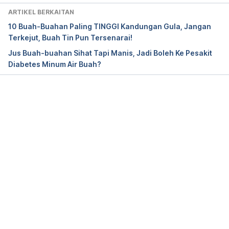
ARTIKEL BERKAITAN
Cholesterol. https://www.mayoclinic.org/diseases-
10 Buah-Buahan Paling TINGGI Kandungan Gula, Jangan
conditions/high-blood-cholesterol/in-
Terkejut, Buah Tin Pun Tersenarai!
depth/cholesterol/art-20045192. Accessed 19 Dec 
Jus Buah-buahan Sihat Tapi Manis, Jadi Boleh Ke Pesakit
2019.
Diabetes Minum Air Buah?
11 foods that lower cholesterol. 
https://www.health.harvard.edu/heart-health/11-
foods-that-lower-cholesterol. Accessed 19 Dec 
Loading...
2019.