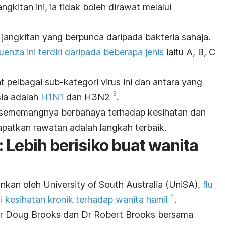
ngkitan ini, ia tidak boleh dirawat melalui
 jangkitan yang berpunca daripada bakteria sahaja.
luenza ini terdiri daripada beberapa jenis
iaitu A, B, C
pat pelbagai sub-kategori virus ini dan antara yang
3
sia adalah
H1N1
dan H3N2
.
lu sememangnya berbahaya terhadap kesihatan dan
patkan rawatan adalah langkah terbaik.
: Lebih berisiko buat wanita
ankan oleh University of South Australia (UniSA),
flu
4
 kesihatan kronik terhadap wanita hamil
.
esor Doug Brooks dan Dr Robert Brooks bersama