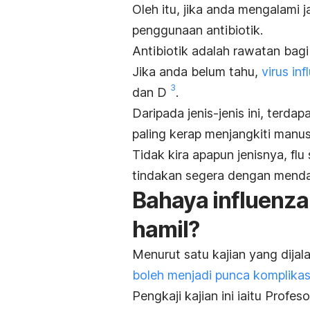
Oleh itu, jika anda mengalami ja
penggunaan antibiotik.
Antibiotik adalah rawatan bagi
Jika anda belum tahu,
virus inf
3
dan D
.
Daripada jenis-jenis ini, terda
paling kerap menjangkiti manu
Tidak kira apapun jenisnya, f
tindakan segera dengan menda
Bahaya influenza
hamil?
Menurut satu kajian yang dijal
boleh menjadi punca komplikasi
Pengkaji kajian ini iaitu Prof