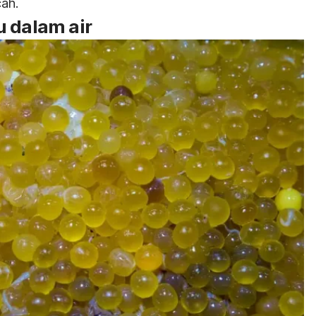
cah.
u dalam air