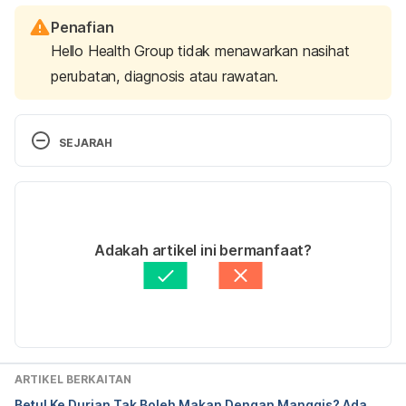
Penafian
Hello Health Group tidak menawarkan nasihat
perubatan, diagnosis atau rawatan.
SEJARAH
Versi Terbaru
20/06/2022
Ditulis oleh 
Farah Aziz
Adakah artikel ini bermanfaat?
Disemak secara perubatan oleh 
Dr. Muhamad 
Firdaus Rahim
Diperbaharui oleh: 
Fatin Zahra
ARTIKEL BERKAITAN
Betul Ke Durian Tak Boleh Makan Dengan Manggis? Ada