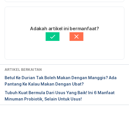
23.php
Versi Terbaru
https://en.wikipedia.org/wiki/Yam_(vegetable)
23/07/2020
Ditulis oleh 
Muhammad Wa'iz
Adakah artikel ini bermanfaat?
https://www.healthline.com/nutrition/sweet-
Disemak secara perubatan oleh 
Dr. Joseph Tan
potatoes-vs-yams#section1
Diperbaharui oleh: 
Nurul Halifah
http://www.foodreference.com/html/fyams.html
ARTIKEL BERKAITAN
Betul Ke Durian Tak Boleh Makan Dengan Manggis? Ada
Pantang Ke Kalau Makan Dengan Ubat?
Tubuh Kuat Bermula Dari Usus Yang Baik! Ini 6 Manfaat
Minuman Probiotik, Selain Untuk Usus!
Loading...