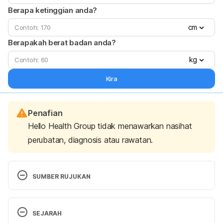
Berapa ketinggian anda?
cm
Berapakah berat badan anda?
kg
Kira
Penafian
Hello Health Group tidak menawarkan nasihat
perubatan, diagnosis atau rawatan.
SUMBER RUJUKAN
https://www.healthline.com/nutrition/yam-benefits
SEJARAH
https://www.medicalnewstoday.com/articles/3224