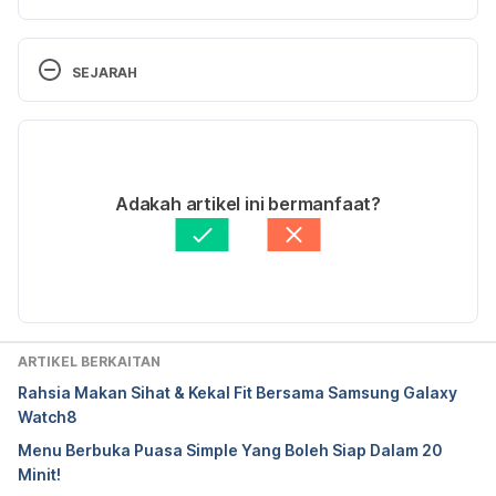
The Okinawa Diet: Foods and Habits That Boost 
Longevity – https://draxe.com/okinawa-diet/
SEJARAH
Versi Terbaru
23/11/2021
Ditulis oleh 
Muhamad Firdaus Rahim
Adakah artikel ini bermanfaat?
Disemak secara perubatan oleh 
Dr. Aisyah Syahira 
Abdul Hamid
Diperbaharui oleh: 
Muhammad Wa'iz
ARTIKEL BERKAITAN
Rahsia Makan Sihat & Kekal Fit Bersama Samsung Galaxy
Watch8
Menu Berbuka Puasa Simple Yang Boleh Siap Dalam 20
Minit!