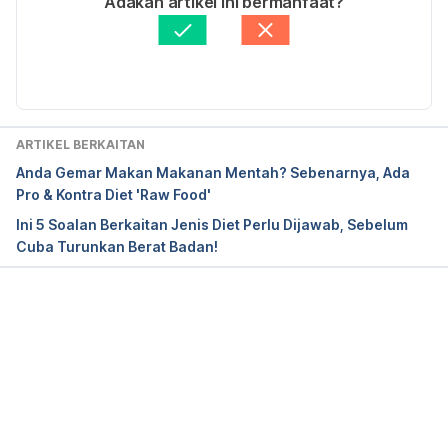
Adakah artikel ini bermanfaat?
cancer/faqs/do-you-have-to-keep-a-certain-diet-
Disemak secara perubatan oleh 
Dr. Aisyah Syahira 
with-liver-cancer/
Abdul Hamid
Diperbaharui oleh: 
Muhammad Wa'iz
https://www.narayanahealth.org/blog/diet-for-a-
healthy-liver-dos-and-donts/
ARTIKEL BERKAITAN
https://britishlivertrust.org.uk/information-and-
Anda Gemar Makan Makanan Mentah? Sebenarnya, Ada
support/living-with-a-liver-condition/diet-and-liver-
Pro & Kontra Diet 'Raw Food'
disease/
Ini 5 Soalan Berkaitan Jenis Diet Perlu Dijawab, Sebelum
Cuba Turunkan Berat Badan!
Loading...