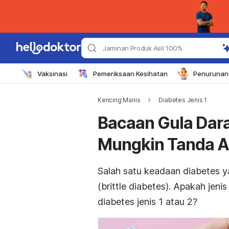
Jaminan Produk Asli 100%
Vaksinasi
Pemeriksaan Kesihatan
Penurunan 
Kencing Manis
Diabetes Jenis 1
Bacaan Gula Dara
Mungkin Tanda A
Salah satu keadaan diabetes ya
(
brittle diabetes
). Apakah jeni
diabetes jenis 1 atau 2?