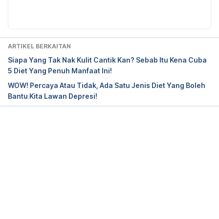
Diperbaharui oleh: 
Nurul Nazrah Nazarudin
lifestyle/nutrition-and-healthy-eating/in-
depth/dash-diet/art-20047110. Accessed Dec 3, 
2021.
ARTIKEL BERKAITAN
DASH Eating Plan. 
Siapa Yang Tak Nak Kulit Cantik Kan? Sebab Itu Kena Cuba
https://www.nhlbi.nih.gov/health-topics/dash-
5 Diet Yang Penuh Manfaat Ini!
eating-plan. Accessed Dec 3, 2021.
WOW! Percaya Atau Tidak, Ada Satu Jenis Diet Yang Boleh
Bantu Kita Lawan Depresi!
Diet Review: DASH. 
https://www.hsph.harvard.edu/nutritionsource/healt
hy-weight/diet-reviews/dash-diet/. Accessed Dec 
3, 2021.
Loading...
The DASH Diet and the Mediterranean Diet. 
https://www.dashdiet.org/. Accessed Dec 3, 2021.