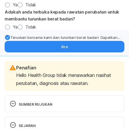
Ya
Tidak
Adakah anda terbuka kepada rawatan perubatan untuk
membantu turunkan berat badan?
Ya
Tidak
Teruskan bersama kami dan turunkan berat badan: Dapatkan
kemas kini pakar tentang rawatan & sokongan penurunan berat
Kira
badan terus ke (peti masuk > inbox) anda.
Penafian
Hello Health Group tidak menawarkan nasihat
perubatan, diagnosis atau rawatan.
SUMBER RUJUKAN
https://www.mayoclinic.org/healthy-
SEJARAH
lifestyle/nutrition-and-healthy-eating/in-