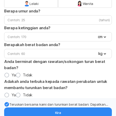
Lelaki
Wanita
Berapa umur anda?
(tahun)
Berapa ketinggian anda?
cm
Berapakah berat badan anda?
kg
Anda berminat dengan rawatan/sokongan turun berat
badan?
Ya
Tidak
Adakah anda terbuka kepada rawatan perubatan untuk
membantu turunkan berat badan?
Ya
Tidak
Teruskan bersama kami dan turunkan berat badan: Dapatkan
kemas kini pakar tentang rawatan & sokongan penurunan berat
Kira
badan terus ke (peti masuk > inbox) anda.