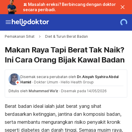
🍌 Masalah ereksi? Berbincang dengan doktor
secara peribadi.
Pemakanan Sihat
Diet & Turun Berat Badan
Makan Raya Tapi Berat Tak Naik?
Ini Cara Orang Bijak Kawal Badan
Disemak secara perubatan oleh
Dr. Aisyah Syahira Abdul
Hamid
·
Dokter Umum
·
Hello Health Group
Ditulis oleh
Muhammad Wa'iz
·
Disemak pada 14/05/2026
Berat badan ideal ialah julat berat yang sihat
berdasarkan ketinggian, jantina dan komposisi badan,
serta membantu mengurangkan risiko penyakit kronik
seperti diabetes dan darah tinggi. Semasa musim raya,