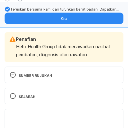
Teruskan bersama kami dan turunkan berat badan: Dapatkan
kemas kini pakar tentang rawatan & sokongan penurunan berat
Kira
badan terus ke (peti masuk > inbox) anda.
Penafian
Hello Health Group tidak menawarkan nasihat
perubatan, diagnosis atau rawatan.
SUMBER RUJUKAN
Symptoms. 
https://sjogrens.org/understanding-
sjogrens/symptoms
. Diakses pada Julai 21, 2025. 
SEJARAH
Sjogren’s syndrome. 
Versi Terbaru
https://www.mayoclinic.org/diseases-
conditions/sjogrens-syndrome/symptoms-
14/08/2025
causes/syc-20353216
. Diakses pada Julai 21, 2025.