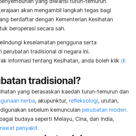
enyembuhan yang diwarisi turun-temurun.
erajaan akan mengambil langkah tegas bagi
ng berdaftar dengan Kementerian Kesihatan
uk beroperasi secara sah.
melindungi keselamatan pengguna serta
i perubatan tradisional di negara ini.
k informasi tentang Kesihatan, anda boleh klik
di
atan tradisional?
sihatan yang berasaskan kaedah turun-temurun dan
gunaan herba
, akupunktur,
refleksologi
, urutan,
ang digunakan sebelum kemunculan
perubatan moden.
agai budaya seperti Melayu, Cina, dan India,
rawat penyakit.