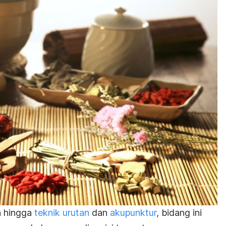
a hingga
teknik urutan
dan
akupunktur
, bidang ini