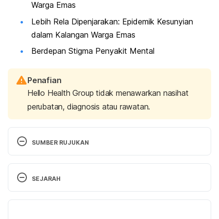
Warga Emas
Lebih Rela Dipenjarakan: Epidemik Kesunyian
dalam Kalangan Warga Emas
Berdepan Stigma Penyakit Mental
Penafian
Hello Health Group tidak menawarkan nasihat
perubatan, diagnosis atau rawatan.
SUMBER RUJUKAN
10 Little Things To Do hen You’re Feeling Lonely. 
SEJARAH
(
https://www.huffpost.com/entry/things-to-do-
when-lonely_l_5e1e8f56c5b673621f6d6ecd
). 
Versi Terbaru
Diakses pada 12 Februari 2020.