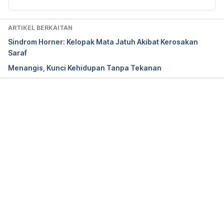
conditions/dry-eye
ARTIKEL BERKAITAN
https://goaskalice.columbia.edu/answered-
Sindrom Horner: Kelopak Mata Jatuh Akibat Kerosakan
questions/where-did-my-tears-go
Saraf
Menangis, Kunci Kehidupan Tanpa Tekanan
Loading...