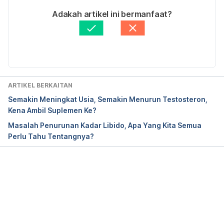
Ditulis oleh 
Nisreen Nadiah
Adakah artikel ini bermanfaat?
https://www.auanet.org/guidelines/testosterone-
Disemak secara perubatan oleh 
Dr. Joseph Tan
deficiency-(2018)
Diperbaharui oleh: 
Muhammad Wa'iz
https://www.nhs.uk/conditions/loss-of-libido
https://my.clevelandclinic.org/health/diseases/9122-
ARTIKEL BERKAITAN
sexual-dysfunction-in-males
Semakin Meningkat Usia, Semakin Menurun Testosteron,
Kena Ambil Suplemen Ke?
https://pdfs.semanticscholar.org/dcae/d2b288bad2
Masalah Penurunan Kadar Libido, Apa Yang Kita Semua
f6e8c008adc45b66e6ef2c32b7.pdf
Perlu Tahu Tentangnya?
Loading...