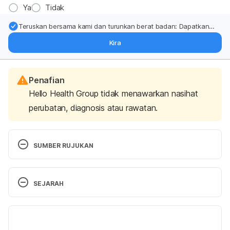
Ya
Tidak
Teruskan bersama kami dan turunkan berat badan: Dapatkan
kemas kini pakar tentang rawatan & sokongan penurunan berat
Kira
badan terus ke (peti masuk > inbox) anda.
Penafian
Hello Health Group tidak menawarkan nasihat
perubatan, diagnosis atau rawatan.
SUMBER RUJUKAN
https://www.healthymale.org.au/mens-health/low-
SEJARAH
sex-drive
Versi Terbaru
https://www.hormone.org/diseases-and-
conditions/mens-health/decreased-libido
07/04/2025