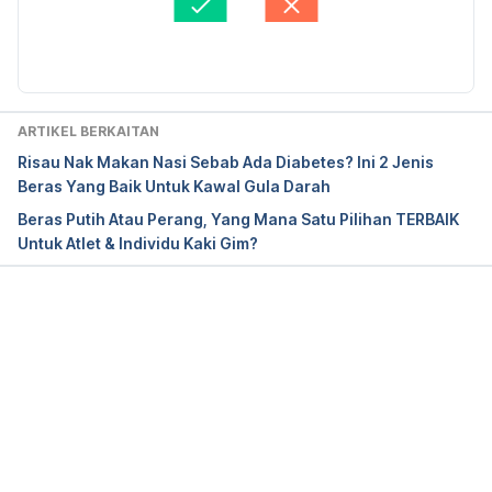
information/diabetes/overview/diet-eating-
Abdul Hamid
Diperbaharui oleh: 
Asyikin Md Isa
physical-activity
. Accessed on March 14, 2022.
Eating white rice regularly may raise type 2 
diabetes risk.
ARTIKEL BERKAITAN
https://www.hsph.harvard.edu/news/hsph-in-the-
Risau Nak Makan Nasi Sebab Ada Diabetes? Ini 2 Jenis
news/eating-white-rice-regularly-may-raise-type-2-
Beras Yang Baik Untuk Kawal Gula Darah
diabetes-risk/
. Accessed on March 14, 2022.
Beras Putih Atau Perang, Yang Mana Satu Pilihan TERBAIK
Untuk Atlet & Individu Kaki Gim?
Effects of parboiled rice diet on oxidative stress 
parameters in kidney of rats with streptozotocin-
induced diabetes.
https://pubmed.ncbi.nlm.nih.gov/22510083/
. 
Loading...
Accessed on March 14, 2022.
Parboiling.
http://www.knowledgebank.irri.org/step-
by-step-production/postharvest/milling/milling-and-
quality/item/parboiling
. Accessed on March 14, 
2022.