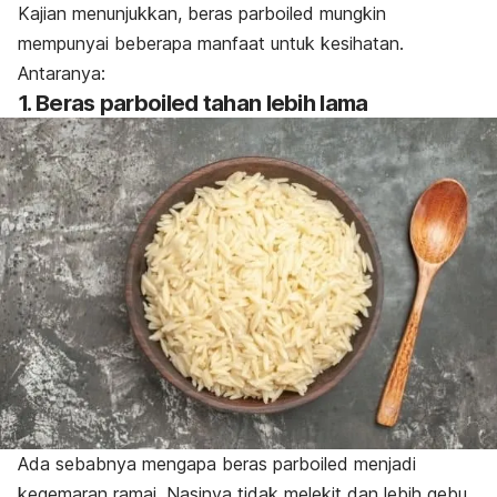
Kajian menunjukkan, beras
parboiled
mungkin
mempunyai beberapa manfaat untuk kesihatan.
Antaranya:
1.
Beras
parboiled
tahan lebih lama
Ada sebabnya mengapa beras
parboiled
menjadi
kegemaran ramai. Nasinya tidak melekit dan lebih gebu