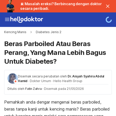
🍌 Masalah ereksi? Berbincang dengan doktor
secara peribadi.
Kencing Manis
Diabetes Jenis 2
Beras Parboiled Atau Beras
Perang, Yang Mana Lebih Bagus
Untuk Diabetes?
Disemak secara perubatan oleh
Dr. Aisyah Syahira Abdul
Hamid
·
Dokter Umum
·
Hello Health Group
Ditulis oleh
Fatin Zahra
·
Disemak pada 21/05/2026
Pernahkah anda dengar mengenai beras
parboiled
,
beras tanpa kanji untuk kencing manis? Beras
parboiled