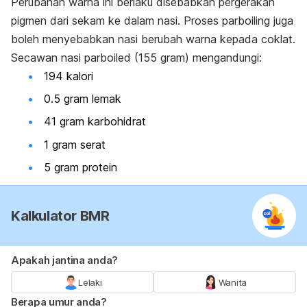
Perubahan warna ini berlaku disebabkan pergerakan
pigmen dari sekam ke dalam nasi. Proses
parboiling
juga
boleh menyebabkan nasi berubah warna kepada coklat.
Secawan nasi
parboiled
(155 gram) mengandungi:
194 kalori
0.5 gram lemak
41 gram karbohidrat
1 gram serat
5 gram protein
Kalkulator BMR
Apakah jantina anda?
Lelaki
Wanita
Berapa umur anda?