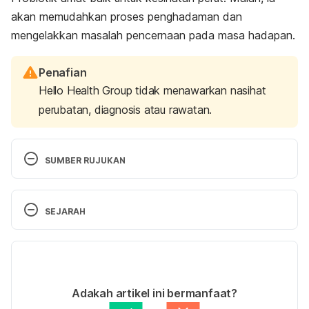
akan memudahkan proses penghadaman dan
mengelakkan masalah pencernaan pada masa hadapan.
Penafian
Hello Health Group tidak menawarkan nasihat
perubatan, diagnosis atau rawatan.
SUMBER RUJUKAN
11 Impressive Benefits Of Brown Rice.
SEJARAH
https://www.organicfacts.net/health-
benefits/cereal/brown-rice.html
. Accessed on 
Versi Terbaru
March 14, 2022.
21/05/2026
Diabetes Diet, Eating, & Physical Activity.
Ditulis oleh 
Fatin Zahra
Adakah artikel ini bermanfaat?
https://www.niddk.nih.gov/health-
Disemak secara perubatan oleh 
Dr. Aisyah Syahira 