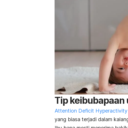
Tip keibubapaan
Attention Deficit Hyperactivi
yang biasa terjadi dalam kalan
Ibu bapa mesti menerima haki