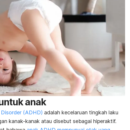
 untuk anak
ty Disorder (ADHD)
adalah kecelaruan tingkah laku
gan kanak-kanak atau disebut sebagai hiperaktif.
kat bahawa
anak ADHD mempunyai otak yang