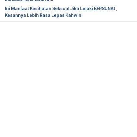
Accessed on February 15, 2022.
Ini Manfaat Kesihatan Seksual Jika Lelaki BERSUNAT,
Kesannya Lebih Rasa Lepas Kahwin!
Circumcision. 
https://my.clevelandclinic.org/health/treatments/161
94-circumcision#risks–benefits
. Accessed on 
February 15, 2022.
Loading...
Greater Benefits of Infant Circumcision. 
https://www.hopkinsmedicine.org/news/articles/gre
ater-benefits-of-infant-
circumcision#:~:text=We%20have%20substantial%2
0science%20to,of%20penile%20cancer%20over%2
0a
. Accessed on February 15, 2022.
Morris, B. J., & Krieger, J. N. (2013). Does male 
circumcision affect sexual function, sensitivity, or 
satisfaction?–a systematic review. The journal of 
sexual medicine, 10(11), 2644–2657. 
https://doi.org/10.1111/jsm.12293. Accessed on 