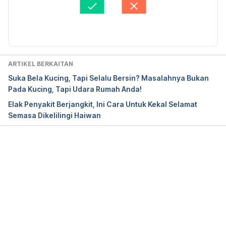
7-snake-bites
Firdaus Rahim
Diperbaharui oleh: 
Muhammad Wa'iz
https://www.mayoclinic.org/first-aid/first-aid-
snake-bites/basics/art-20056681
ARTIKEL BERKAITAN
https://www.livescience.com/65614-what-if-
Suka Bela Kucing, Tapi Selalu Bersin? Masalahnya Bukan
bitten-by-snake.html
Pada Kucing, Tapi Udara Rumah Anda!
Elak Penyakit Berjangkit, Ini Cara Untuk Kekal Selamat
Semasa Dikelilingi Haiwan
Loading...