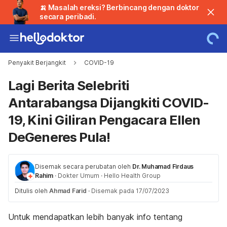
🍌 Masalah ereksi? Berbincang dengan doktor
secara peribadi.
Penyakit Berjangkit
COVID-19
Lagi Berita Selebriti
Antarabangsa Dijangkiti COVID-
19, Kini Giliran Pengacara Ellen
DeGeneres Pula!
Disemak secara perubatan oleh
Dr. Muhamad Firdaus
Rahim
·
Dokter Umum
·
Hello Health Group
Ditulis oleh
Ahmad Farid
·
Disemak pada 17/07/2023
Untuk mendapatkan lebih banyak info tentang