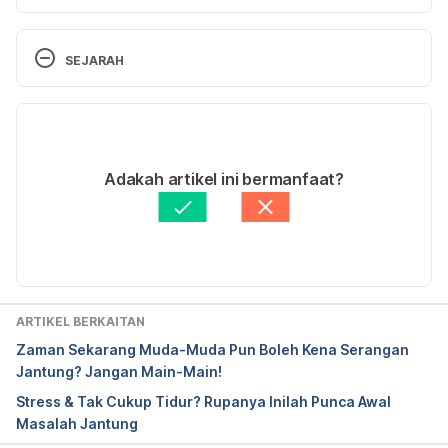
https://www.verywellhealth.com/a-post-heart-
attack-checklist-1745322
SEJARAH
Versi Terbaru
16/11/2021
Ditulis oleh 
Helma Hassan
Adakah artikel ini bermanfaat?
Disemak secara perubatan oleh 
Prof Madya Dr 
Norsham Juliana Nordin
Diperbaharui oleh: 
Muhammad Wa'iz
ARTIKEL BERKAITAN
Zaman Sekarang Muda-Muda Pun Boleh Kena Serangan
Jantung? Jangan Main-Main!
Stress & Tak Cukup Tidur? Rupanya Inilah Punca Awal
Masalah Jantung