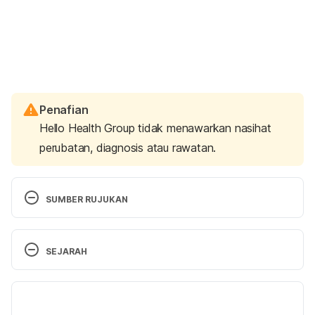
Penafian
Hello Health Group tidak menawarkan nasihat
perubatan, diagnosis atau rawatan.
SUMBER RUJUKAN
Bradycardia (Slow Heart Rate) – Topic Overview. 
http://www.webmd.com/heart-
SEJARAH
disease/tc/bradycardia-slow-heart-rate-
overview#1. Accessed Oct 10, 2016
Versi Terbaru
Bradycardia | Slow Heart Rate. 
16/11/2021