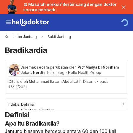
🍌 Masalah ereksi? Berbincang dengan doktor
secara peribadi.
Kesihatan Jantung
Sakit Jantung
Bradikardia
Disemak secara perubatan oleh
Prof Madya Dr Norsham
Juliana Nordin
·
Kardiologi
·
Hello Health Group
Ditulis oleh
Muhammad Ikraam Abdul Latif
·
Disemak pada
16/11/2021
Indeks:
Definisi
Simptom-simptom
Definisi
Punca
Apa itu Bradikardia?
Faktor-faktor Risiko
Diagnosis dan Rawatan
Jantung biasanya berdegup antara 60 dan 100 kali