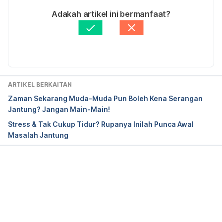
http://www.heart.org/HEARTORG/Conditions/Arrhy
Ditulis oleh 
Muhammad Ikraam Abdul Latif
Adakah artikel ini bermanfaat?
thmia/AboutArrhythmia/Bradycardia-Slow-Heart-
Disemak secara perubatan oleh 
Prof Madya Dr 
Rate_UCM_302016_Article.jsp#.V_u3aOh97IU. 
Norsham Juliana Nordin
Diperbaharui oleh: 
Muhammad Wa'iz
Accessed Oct 10, 2016
ARTIKEL BERKAITAN
Zaman Sekarang Muda-Muda Pun Boleh Kena Serangan
Jantung? Jangan Main-Main!
Stress & Tak Cukup Tidur? Rupanya Inilah Punca Awal
Masalah Jantung
Loading...