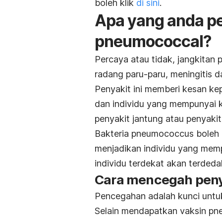
boleh klik
di sini
.
Apa yang anda pe
pneumococcal
?
Percaya atau tidak, jangkita
radang paru-paru, meningitis d
Penyakit ini memberi kesan ke
dan individu yang mempunyai k
penyakit jantung atau penyakit
Bakteria
pneumococcus
boleh 
menjadikan individu yang mem
individu terdekat akan terdedah
Cara mencegah pen
Pencegahan adalah kunci untu
Selain mendapatkan vaksin pne