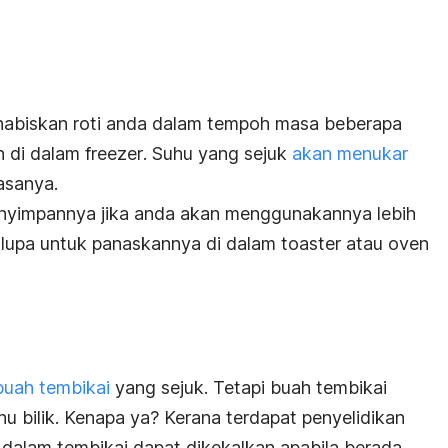
abiskan roti anda dalam tempoh masa beberapa
n di dalam
freezer
. Suhu yang sejuk
akan menukar
asanya.
nyimpannya jika anda akan menggunakannya lebih
 lupa untuk panaskannya di dalam
toaster
atau oven
buah tembikai
yang sejuk. Tetapi buah tembikai
u bilik. Kenapa ya? Kerana terdapat penyelidikan
 dalam tembikai dapat dikekalkan apabila berada