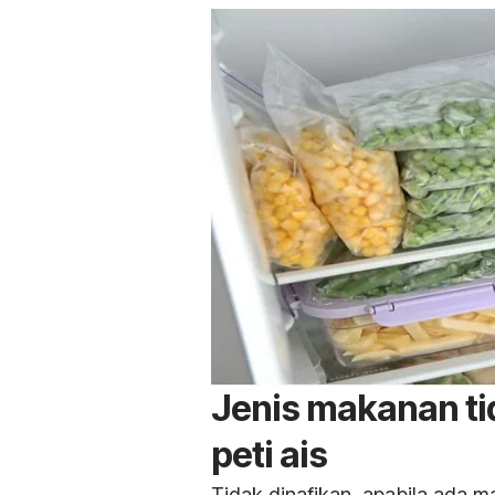
Jenis makanan ti
peti ais
Tidak dinafikan, apabila ada m