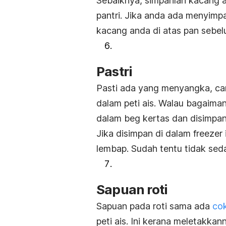
Sebaiknya, simpanlah kacang a
pantri. Jika anda ada menyim
kacang anda di atas
pan
sebe
Pastri
Pasti ada yang menyangka, car
dalam peti ais. Walau bagaima
dalam beg kertas dan disimpan 
Jika disimpan di dalam
freezer
lembap. Sudah tentu tidak sed
Sapuan roti
Sapuan pada roti sama ada
cok
peti ais. Ini kerana meletakka