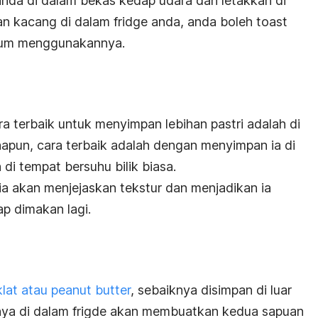
nda di dalam bekas kedap udara dan letakkan di
pan kacang di dalam
fridge
anda, anda boleh
toast
lum menggunakannya.
a terbaik untuk menyimpan lebihan pastri adalah di
napun, cara terbaik adalah dengan menyimpan ia di
di tempat bersuhu bilik biasa.
ia akan menjejaskan tekstur dan menjadikan ia
ap dimakan lagi.
lat atau
peanut butter
, sebaiknya disimpan di luar
nnya di dalam
frigde
akan membuatkan kedua sapuan