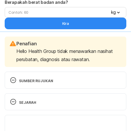
Berapakah berat badan anda?
kg
Kira
Penafian
Hello Health Group tidak menawarkan nasihat
perubatan, diagnosis atau rawatan.
SUMBER RUJUKAN
Belly fat in women: Taking — and keeping — it off. 
https://www.mayoclinic.org/healthy-
SEJARAH
lifestyle/womens-health/in-depth/belly-fat/art-
20045809. Accessed Nov 30, 2021.
Versi Terbaru
Abdominal fat and what to do about it. 
29/06/2026